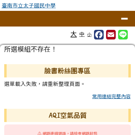
臺南市立太子國民中學
跳至主內容區
臺南市立太子國民中學
導覽列
工具列
大
中
小
頁尾區域
主內容區域
所選模組不存在！
左邊區域內容
臉書粉絲團專區
選單載入失敗，請重新整理頁面。
常用連結完整內容
AQI空氣品質
⚠️ 網路連線錯誤，請檢查網路狀態