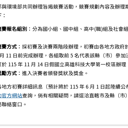
部與環境部共同辦理旨揭競賽活動，競賽規劃內容及辦理
下：
競賽報名組別
：分為國小組、國中組、高中(職)組及社會組
競賽方式
：採初賽及決賽兩階段辦理，初賽由各地方政府於 
0 月 11 日前完成辦理，各組取前 5 名代表該縣（市）參
：檢送本市辦理115年度「防制校園霸凌家長研習會」實
於 115 年 11 月 14 日假國立高雄科技大學第一校區辦理
獎勵方式
：進入決賽者頒發獎狀及獎金。
地方初賽詳細訊息（預計將於 115 年 6 月 1 日起陸續
動官方網站
查詢，倘有相關疑問，請逕洽直轄市及縣（市
局聯絡窗口。