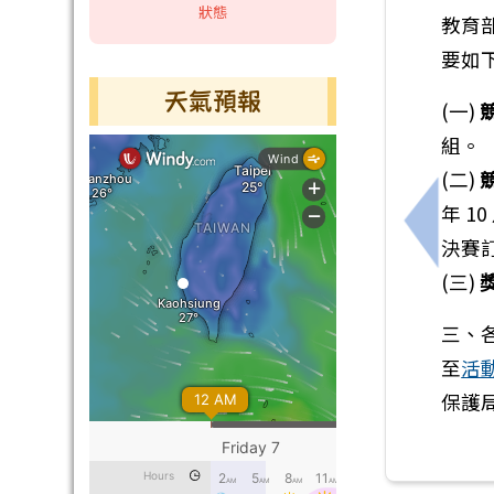
狀態
教育
要如
天氣預報
(一)
組。
(二)
年 1
上一筆
決賽訂
(三)
三、各
至
活
保護