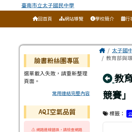
臺南市立太子國民中學
跳至主內容區
臺南市立太子國民中學
導覽列
回首頁
網站導覽
學校簡介
行
工具列
頁尾區域
主內容
Home
太子國
左邊區域內容
教育部與環
臉書粉絲團專區
選單載入失敗，請重新整理
回
教
頁面。
競賽」
常用連結完整內容
AQI空氣品質
標籤：
⚠️ 網路連線錯誤，請檢查網路