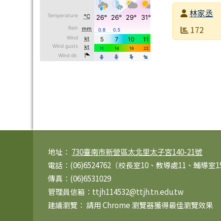
發布者
林家丞
發布日期
瀏覽次數
172
頁尾區域內容
地址：
730臺南市新營區太北里太子宮140-21號
電話：(06)6524762（校長室10、教導處11、輔導室
傳真：(06)6531029
管理員信箱：ttjh114532@ttjh.tn.edu.tw
建議瀏覽： 請用
Chrome
瀏覽器獲得最佳瀏覽效果