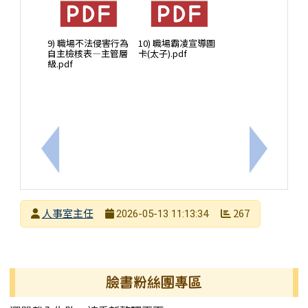
9) 職場不法侵害行為
10) 職場霸凌宣導圖
自主檢核表—主管層
卡(太子).pdf
級.pdf
上一筆：勤休制度宣導
下一筆：
發布者
人事室主任
267
2026-05-13 11:13:34
發布日期
瀏覽次數
左邊區域內容
臉書粉絲團專區