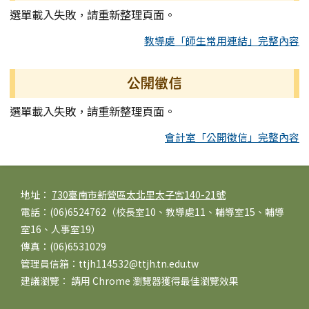
選單載入失敗，請重新整理頁面。
教導處「師生常用連結」完整內容
公開徵信
選單載入失敗，請重新整理頁面。
會計室「公開徵信」完整內容
頁尾區域內容
地址：
730臺南市新營區太北里太子宮140-21號
電話：(06)6524762（校長室10、教導處11、輔導室15、輔導
室16、人事室19）
傳真：(06)6531029
管理員信箱：ttjh114532@ttjh.tn.edu.tw
建議瀏覽： 請用
Chrome
瀏覽器獲得最佳瀏覽效果