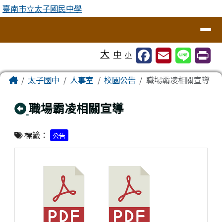
臺南市立太子國民中學
跳至主內容區
臺南市立太子國民中學
導覽列
工具列
大
中
小
頁尾區域
主內容區域
Home
太子國中
人事室
校園公告
職場霸凌相關宣導
回上頁
職場霸凌相關宣導
標籤：
公告