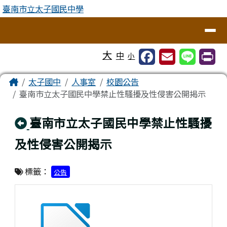
臺南市立太子國民中學
跳至主內容區
臺南市立太子國民中學
導覽列
工具列
大
中
小
頁尾區域
主內容區域
Home
太子國中
人事室
校園公告
臺南市立太子國民中學禁止性騷擾及性侵害公開揭示
回上頁
臺南市立太子國民中學禁止性騷擾
及性侵害公開揭示
標籤：
公告