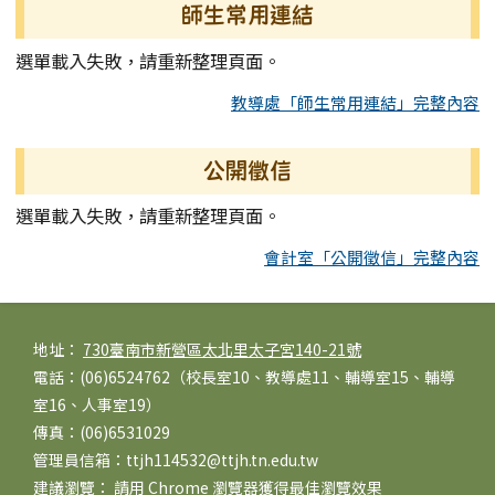
師生常用連結
選單載入失敗，請重新整理頁面。
教導處「師生常用連結」完整內容
公開徵信
選單載入失敗，請重新整理頁面。
會計室「公開徵信」完整內容
頁尾區域內容
地址：
730臺南市新營區太北里太子宮140-21號
電話：(06)6524762（校長室10、教導處11、輔導室15、輔導
室16、人事室19）
傳真：(06)6531029
管理員信箱：ttjh114532@ttjh.tn.edu.tw
建議瀏覽： 請用
Chrome
瀏覽器獲得最佳瀏覽效果