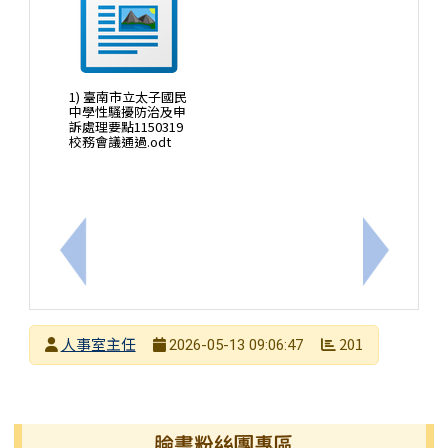
1) 臺南市立太子國民
中學性騷擾防治及申
訴處理要點1150319
校務會議通過.odt
上一筆：性騷擾防治宣導
下一筆：
發布者
人事室主任
201
2026-05-13 09:06:47
發布日期
瀏覽次數
左邊區域內容
臉書粉絲團專區